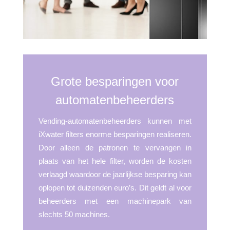
Grote besparingen voor
automatenbeheerders
Vending-automatenbeheerders kunnen met
iXwater filters enorme besparingen realiseren.
Door alleen de patronen te vervangen in
plaats van het hele filter, worden de kosten
verlaagd waardoor de jaarlijkse besparing kan
oplopen tot duizenden euro’s. Dit geldt al voor
beheerders met een machinepark van
slechts 50 machines.