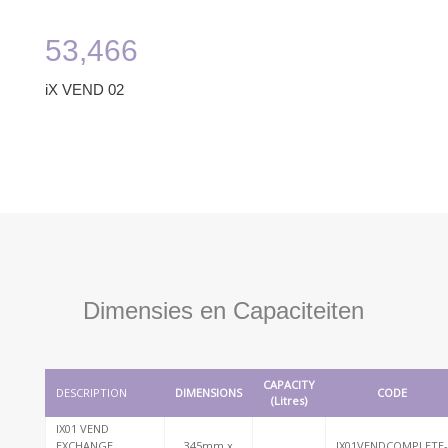
53,466
iX VEND 02
Dimensies en Capaciteiten
CAPACITY
DESCRIPTION
DIMENSIONS
CODE
(Litres)
IX01 VEND
EXCHANGE
345mm x
IX01VENDCOMPLETE-