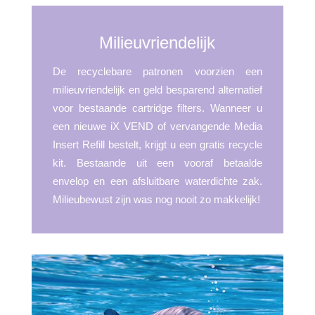
Milieuvriendelijk
De recyclebare patronen voorzien een
milieuvriendelijk en geld besparend alternatief
voor bestaande cartridge filters. Wanneer u
een nieuwe iX VEND of vervangende Media
Insert Refill bestelt, krijgt u een gratis recycle
kit. Bestaande uit een vooraf betaalde
envelop en een afsluitbare waterdichte zak.
Milieubewust zijn was nog nooit zo makkelijk!