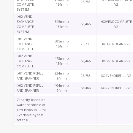
26,783
COMPLETE
134mm
V2
SYSTEM
IX02 VEND
EXCHANGE
545mm x
IX02VENDCOMPLETE-
56,466
COMPLETE
134mm
V2
SYSTEM
IX01 VEND
305mm x
EXCHANGE
26,733
IX01VENDCART-V2
134mm
COMPLETE
IX02 VEND
475mm x
EXCHANGE
53,466
IX02VENDCART-V2
134mm
COMPLETE
IX01 VEND REFILL
234mm x
26,783
IX01VENDREFILL-V2
AND SPANNER
94mm
IX02 VEND REFILL
404mm x
53,466
IX02VENDREFILL-V2
AND SPANNER
94mm
Capacity based on
water hardness of
12°Clarke/180PPM
- Variable bypass
set to 0