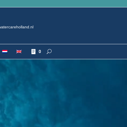
atercareholland.nl
0