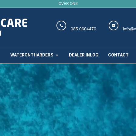
OVER ONS


085 0604470
info@w
WATERONTHARDERS
DEALER INLOG
CONTACT