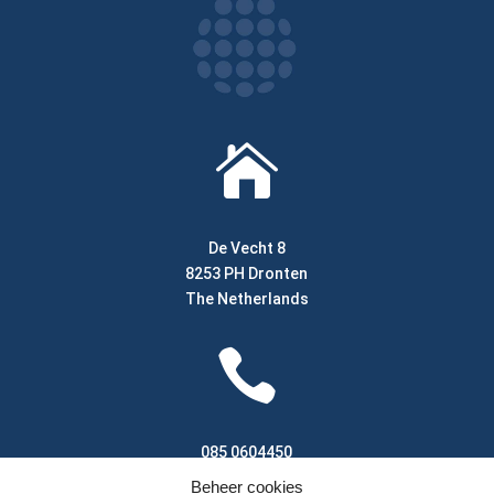

De Vecht 8
8253 PH Dronten
The Netherlands

085 0604450
Beheer cookies